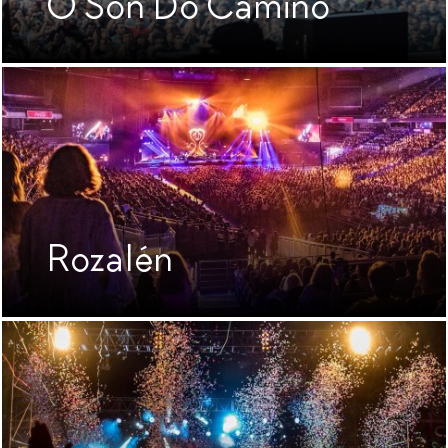
O Son Do Camiño
Rozalén